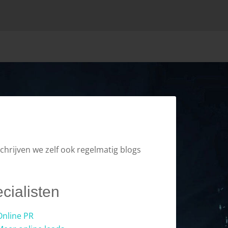
schrijven we zelf ook regelmatig blogs
cialisten
Online PR