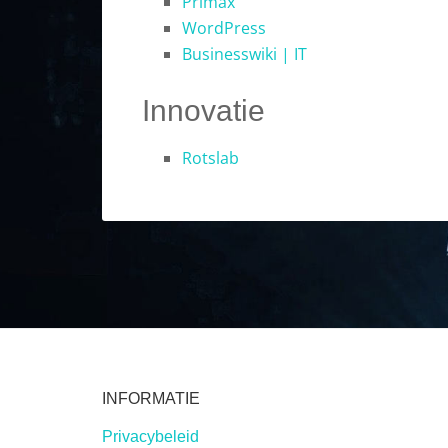
Primax
WordPress
Businesswiki | IT
Innovatie
Rotslab
INFORMATIE
Privacybeleid