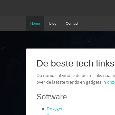
Home
Blog
Contact
De beste tech links
Op nonius.nl vind je de beste links naar
over de laatste trends en gadgets in
onz
Software
Doxygen