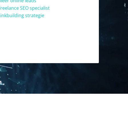
Meer online leads
Freelance SEO specialist
Linkbuilding strategie